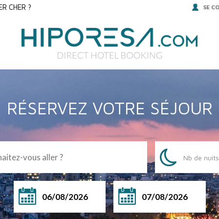
R CHER ?
SE C
RÉSERVEZ VOTRE SÉJOUR
Nb de nuits
du
au