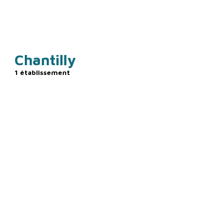
ÎLE-DE-FRANCE
Chantilly
1 établissement
HAUT DE FRANCE