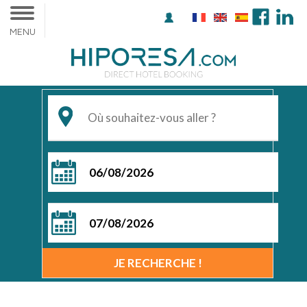
MENU
du
au